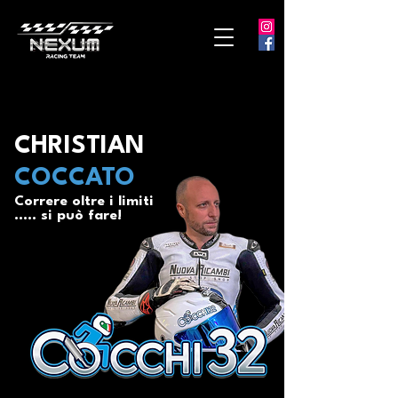
CHRISTIAN
COCCATO
Correre oltre i limiti
..... si può fare!